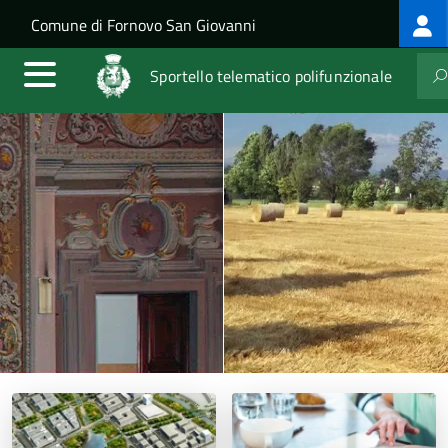
Lo
Salta al contenuto principale
Skip to site navigation
Comune di Fornovo San Giovanni
m
Sportello telematico polifunzionale