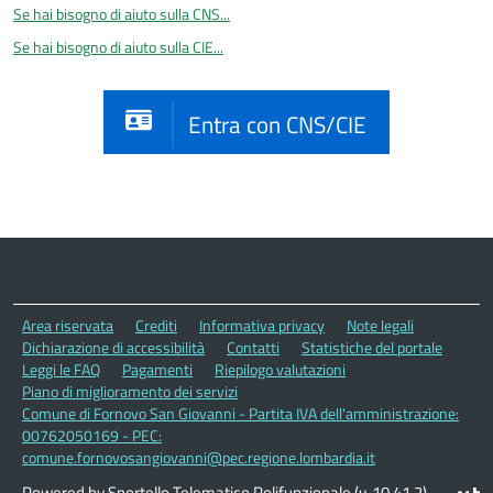
Se hai bisogno di aiuto sulla CNS...
Se hai bisogno di aiuto sulla CIE...
Entra con CNS/CIE
Area riservata
Crediti
Informativa privacy
Note legali
Dichiarazione di accessibilità
Contatti
Statistiche del portale
Leggi le FAQ
Pagamenti
Riepilogo valutazioni
Piano di miglioramento dei servizi
Comune di Fornovo San Giovanni - Partita IVA dell'amministrazione:
00762050169 - PEC:
comune.fornovosangiovanni@pec.regione.lombardia.it
Powered by Sportello Telematico Polifunzionale (v. 10.41.2)