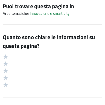
Puoi trovare questa pagina in
Aree tematiche:
Innovazione e smart city
Quanto sono chiare le informazioni su
questa pagina?
Valuta
Valutazione
5
Valuta
stelle
4
Valuta
su
stelle
3
Valuta
5
su
stelle
2
Valuta
5
su
stelle
1
5
su
stelle
5
su