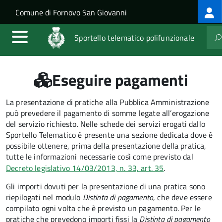
Log
Salta al contenuto principale
Skip to site navigation
Comune di Fornovo San Giovanni
me
Sportello telematico polifunzionale
Eseguire pagamenti
La presentazione di pratiche alla Pubblica Amministrazione
può prevedere il pagamento di somme legate all’erogazione
del servizio richiesto. Nelle schede dei servizi erogati dallo
Sportello Telematico è presente una sezione dedicata dove è
possibile ottenere, prima della presentazione della pratica,
tutte le informazioni necessarie così come previsto dal
Decreto legislativo 14/03/2013, n. 33, art. 35
.
Gli importi dovuti per la presentazione di una pratica sono
riepilogati nel modulo
Distinta di pagamento
, che deve essere
compilato ogni volta che è previsto un pagamento. Per le
pratiche che prevedono importi fissi la
Distinta di pagamento