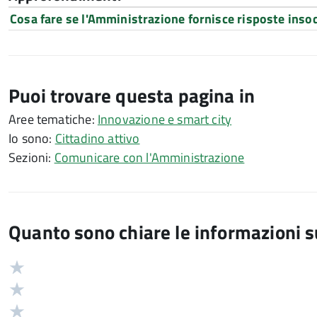
Cosa fare se l'Amministrazione fornisce risposte inso
Puoi trovare questa pagina in
Aree tematiche:
Innovazione e smart city
Io sono:
Cittadino attivo
Sezioni:
Comunicare con l'Amministrazione
Quanto sono chiare le informazioni 
Valuta
Valutazione
5
Valuta
stelle
4
Valuta