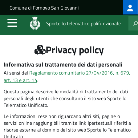
Log
Salta al contenuto principale
Skip to site navigation
Comune di Fornovo San Giovanni
me
Sportello telematico polifunzionale
Privacy policy
Informativa sul trattamento dei dati personali
Ai sensi del
Regolamento comunitario 27/04/2016, n. 679,
art. 13 e art. 14
.
Questa pagina descrive le modalità di trattamento dei dati
personali degli utenti che consultano il sito web Sportello
Telematico Unificato.
Le informazioni rese non riguardano altri siti, pagine o
servizi online raggiungibili tramite link ipertestuali riferiti a
risorse esterne al dominio del sito web Sportello Telematico
Unificato.