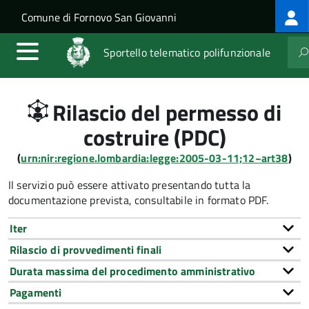
Log
Salta al contenuto principale
Skip to site navigation
Comune di Fornovo San Giovanni
me
Sportello telematico polifunzionale
Rilascio del permesso di
costruire (PDC)
(
urn:nir:regione.lombardia:legge:2005-03-11;12~art38
)
Il servizio può essere attivato presentando tutta la
documentazione prevista, consultabile in formato PDF.
Iter
Rilascio di provvedimenti finali
Durata massima del procedimento amministrativo
Pagamenti