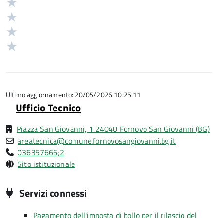
Valuta
stelle
4
Valuta
su
stelle
3
Valuta
5
su
stelle
2
Valuta
5
su
stelle
1
5
su
stelle
5
su
5
Ultimo aggiornamento: 20/05/2026 10:25.11
Ufficio Tecnico
Piazza San Giovanni, 1 24040 Fornovo San Giovanni (BG)
areatecnica@comune.fornovosangiovanni.bg.it
036357666;2
Sito istituzionale
Servizi connessi
Pagamento dell'imposta di bollo per il rilascio del